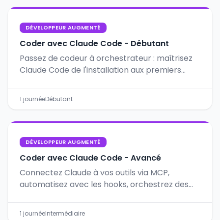
DÉVELOPPEUR AUGMENTÉ
Coder avec Claude Code - Débutant
Passez de codeur à orchestrateur : maîtrisez
Claude Code de l'installation aux premiers
workflows autonomes avec Git, CLAUDE.md et
le Plan Mode.
1 journée
Débutant
DÉVELOPPEUR AUGMENTÉ
Coder avec Claude Code - Avancé
Connectez Claude à vos outils via MCP,
automatisez avec les hooks, orchestrez des
multi-agents et appliquez le SDD pour des
projets structurés et prévisibles.
1 journée
Intermédiaire